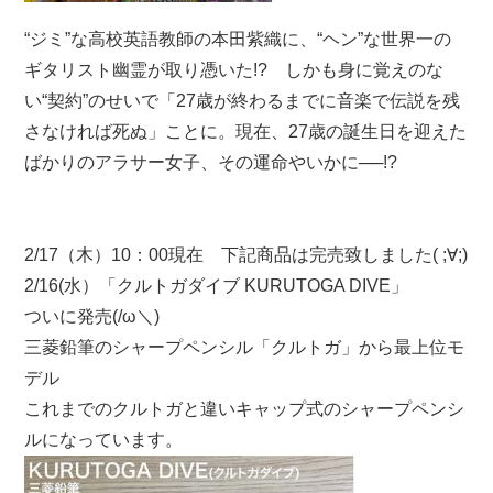
“ジミ”な高校英語教師の本田紫織に、“ヘン”な世界一の
ギタリスト幽霊が取り憑いた!? しかも身に覚えのな
い“契約”のせいで「27歳が終わるまでに音楽で伝説を残
さなければ死ぬ」ことに。現在、27歳の誕生日を迎えた
ばかりのアラサー女子、その運命やいかに──!?
2/17（木）10：00現在 下記商品は完売致しました( ;∀;)
2/16(水）「クルトガダイブ KURUTOGA DIVE」
ついに発売(/ω＼)
三菱鉛筆のシャープペンシル「クルトガ」から最上位モ
デル
これまでのクルトガと違いキャップ式のシャープペンシ
ルになっています。