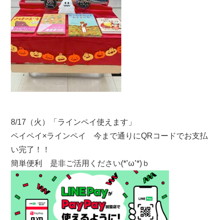
8/17（火）「ラインペイ使えます」
ペイペイ×ラインペイ 今まで通りにQRコードでお支払
い完了！！
簡単便利 是非ご活用ください(*’ω’*)ｂ