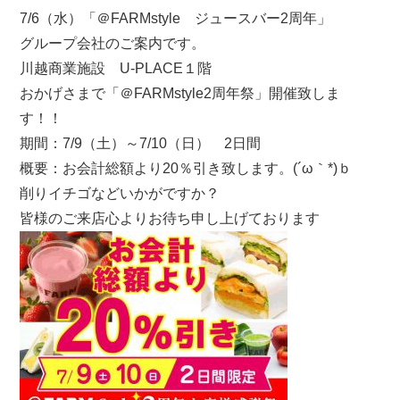
7/6（水）「＠FARMstyle ジュースバー2周年」
グループ会社のご案内です。
川越商業施設 U-PLACE１階
おかげさまで「＠FARMstyle2周年祭」開催致しま
す！！
期間：7/9（土）～7/10（日） 2日間
概要：お会計総額より20％引き致します。(´ω｀*)ｂ
削りイチゴなどいかがですか？
皆様のご来店心よりお待ち申し上げております