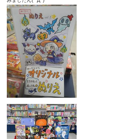
みましたん( ﾟДﾟ)