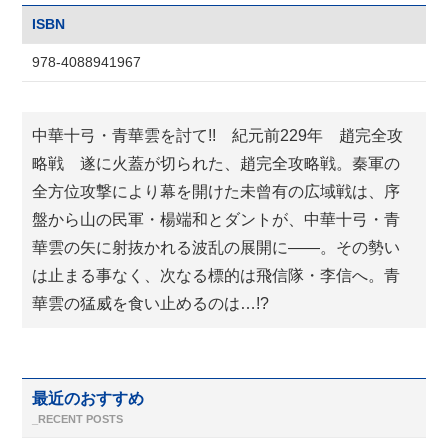
ISBN
978-4088941967
中華十弓・青華雲を討て!! 紀元前229年 趙完全攻
略戦 遂に火蓋が切られた、趙完全攻略戦。秦軍の
全方位攻撃により幕を開けた未曾有の広域戦は、序
盤から山の民軍・楊端和とダントが、中華十弓・青
華雲の矢に射抜かれる波乱の展開に――。その勢い
は止まる事なく、次なる標的は飛信隊・李信へ。青
華雲の猛威を食い止めるのは…!?
最近のおすすめ
_RECENT POSTS