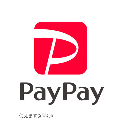
使えます(≧▽≦)b