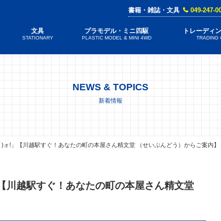
書籍・雑誌・文具
049-247-0
文具
プラモデル・ミニ四駆
トレーディ
STATIONARY
PLASTIC MODEL & MINI 4WD
TRADING
NEWS & TOPICS
新着情報
дﾟ)ォ!」【川越駅すぐ！あなたの町の本屋さん精文堂 （せいぶんどう）からご案内】
!」【川越駅すぐ！あなたの町の本屋さん精文堂