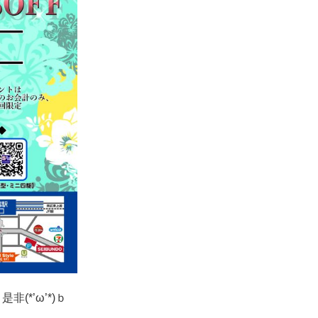
*’ω’*)ｂ