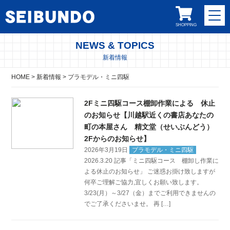
SHOPPING
NEWS & TOPICS
新着情報
HOME
>
新着情報
>
プラモデル・ミニ四駆
2Fミニ四駆コース棚卸作業による 休止
のお知らせ【川越駅近くの書店あなたの
町の本屋さん 精文堂（せいぶんどう）
2Fからのお知らせ】
2026年3月19日
プラモデル・ミニ四駆
2026.3.20 記事「ミニ四駆コース 棚卸し作業に
よる休止のお知らせ」 ご迷惑お掛け致しますが
何卒ご理解ご協力,宜しくお願い致します。
3/23(月）～3/27（金）までご利用できませんの
でご了承くださいませ。 再 […]