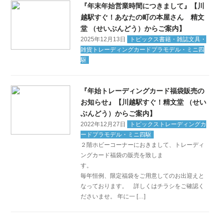
『年末年始営業時間につきまして』【川
越駅すぐ！あなたの町の本屋さん 精文
堂 （せいぶんどう）からご案内】
2025年12月13日
トピックス書籍・雑誌文具・
雑貨トレーディングカードプラモデル・ミニ四
駆
『年始トレーディングカード福袋販売の
お知らせ』【川越駅すぐ！精文堂 （せい
ぶんどう）からご案内】
2022年12月27日
トピックストレーディングカ
ードプラモデル・ミニ四駆
２階ホビーコーナーにおきまして、トレーディ
ングカード福袋の販売を致しま
す。
毎年恒例、限定福袋をご用意してのお出迎えと
なっております。 詳しくはチラシをご確認く
ださいませ。 年に一 […]