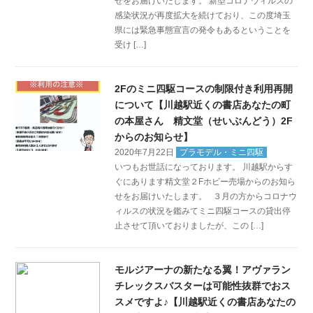
せをお届けいたします。 新型コロナウィルスの
感染状況が再度拡大を続けており、この度埼玉
県には緊急事態宣言の発令もあるということを
受け […]
2Fのミニ四駆コースの制限付き利用再開
について【川越駅近くの書店あなたの町
の本屋さん 精文堂（せいぶんどう）2F
からのお知らせ】
2020年7月22日
プラモデル・ミニ四駆
いつもお世話になっております。 川越駅からす
ぐにあります精文堂２Fホビー売場からのお知ら
せをお届けいたします。 ３月の方からコロナウ
ィルスの状況を鑑みてミニ四駆コースの貸出停
止させて頂いておりましたが、この […]
モルジアーナの新たなる翼！アヴァラン
チレックスバスターは可能性抜群でおス
スメですよ♪【川越駅近くの書店あなたの