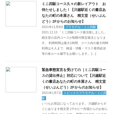
ミニ四駆コース久々の新レイアウト お
待たせしました！【川越駅近くの書店あ
なたの町の本屋さん 精文堂（せいぶん
どう）2Fからのお知らせ】
2021年11月8日
プラモデル・ミニ四駆
2021.11.13 「ミニ四駆コース復活致しました」
精文堂の店内コースが制限付限定復活となりま
す。 利用時間は最大1時間、コース内の最大同時
利用は６人まで、検温・消毒・マスク着用必須
等の各ルール厳守をお願いします。 […]
緊急事態宣言を受けての［ミニ四駆コー
スの貸出停止］対応について【川越駅近
くの書店あなたの町の本屋さん 精文堂
（せいぶんどう）2Fからのお知らせ】
2021年1月7日
トピックスプラモデル・ミニ四
駆
いつもお世話になっております。 川越駅からす
ぐにあります精文堂２Fホビー売場からのお知ら