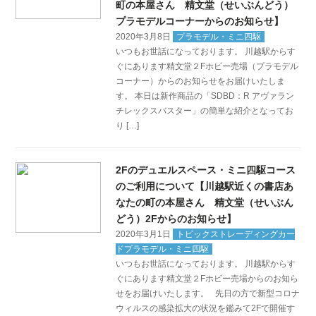
町の本屋さん 精文堂（せいぶんどう）
プラモデルコーナーからのお知らせ】
2020年3月8日
プラモデル・ミニ四駆
いつもお世話になっております。 川越駅からす
ぐにあります精文堂２Fホビー売場（プラモデル
コーナー）からのお知らせをお届けいたしま
す。 本日は新作商品の「SDBD：R アヴァラン
チレックスバスター」の簡単な紹介となってお
り […]
2Fのデュエルスペース・ミニ四駆コース
のご利用について【川越駅近くの書店あ
なたの町の本屋さん 精文堂（せいぶん
どう）2Fからのお知らせ】
2020年3月1日
トピックストレーディングカー
ドプラモデル・ミニ四駆
いつもお世話になっております。 川越駅からす
ぐにあります精文堂２Fホビー売場からのお知ら
せをお届けいたします。 先日の方で新型コロナ
ウィルスの感染拡大の状況を鑑みて2Fで開催す